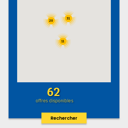
31
20
11
62
offres disponibles