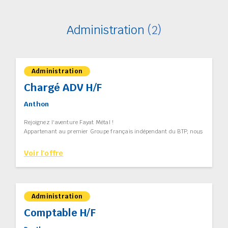
Administration
(2)
Administration
Chargé ADV H/F
Anthon
Rejoignez l'aventure Fayat Métal !
Appartenant au premier Groupe français indépendant du BTP, nous
sommes les spécialistes des constructions métalliques et des
équipements de levage et de manutention. Mais pas seulement...
Voir l'offre
Au travers de nos 11 entreprises à taille humaine, portées par des
collaborateurs fiers de nos réalisations, nous portons une attention
particulière à proposer un environnement de travail stimulant et
bienveillant encourageant la réussite collective et individuelle.
Administration
Qui recrute ?
Comptable H/F
Comète-J.Paris est l'une des 11 filiales de FAYAT Métal. Répartie
entre Nantes et Anthon (Est-Lyonnais), elle compte aujourd'hui 240